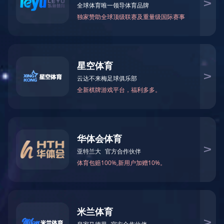
2026.05.19
爱体育官方网页版-爱体育(中国) 药业成功召开“质
量月”总结暨国际化法规训练营阶段成果汇报会
了解更多 +