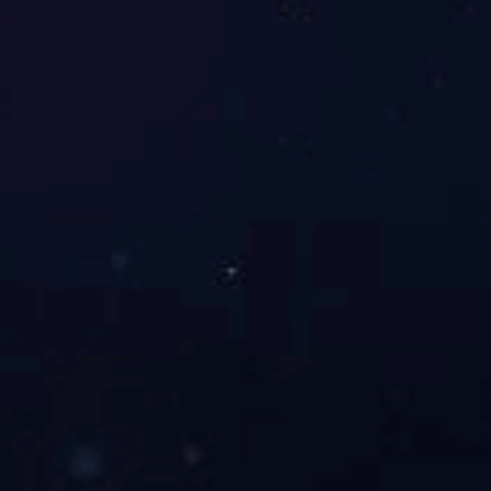
共205条
1
2
3
4
5
下一页
最后一页
联系我们
联系电话：
028-87197999
产品投诉：
028-87229666
电子邮箱：
hairong@yangzijiang.com