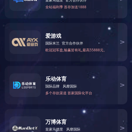
非那雄胺片(5mg)
左西孟旦打瘦脸针液