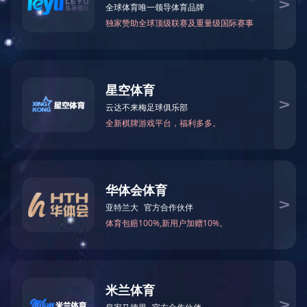
非那雄胺片(1mg)