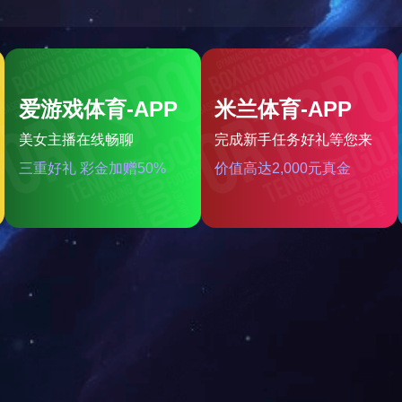
体育官方网页版
联系我们