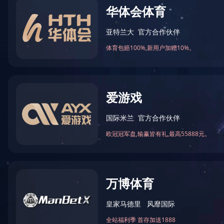
规 格：3g/袋 * 3袋/盒
产品介绍
优质化、民生、全新、至善！