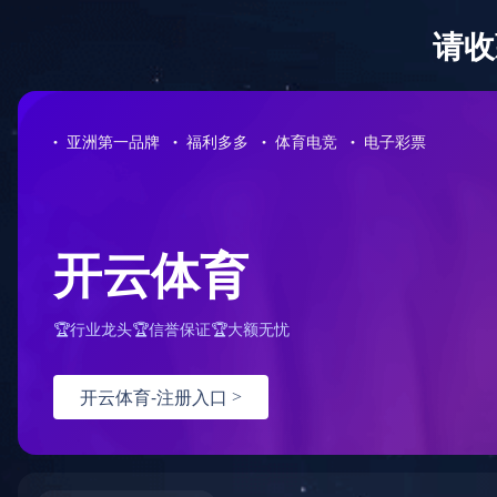
爱体育官方网页版
爱体育官方网页版
爱体育官
中草药丹参饮物料
白及粉