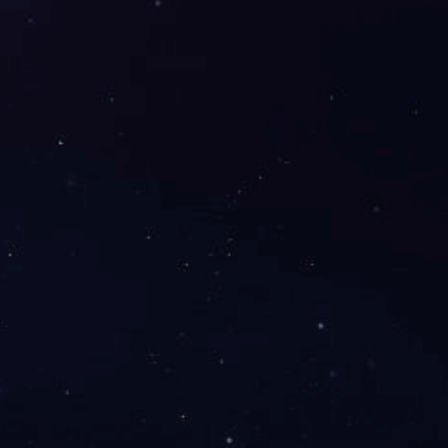
关注我们
扬子江药业
湖北海蓉公
集团网站官
众号小程序
方微信扫二
二维码
维码