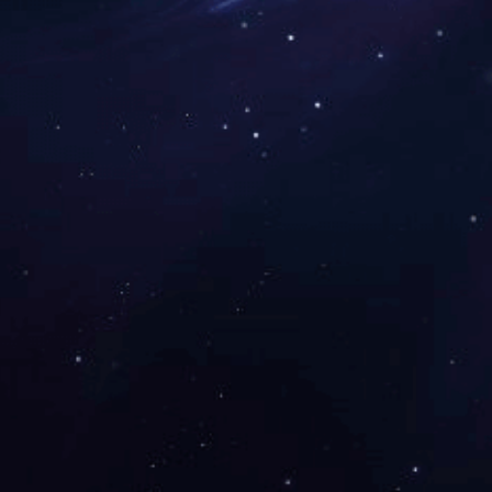
爱体育官方网页版-爱体育(中国)
爱
公司介绍
爱体
党建园地
行业
发展历程
产
爱体育官方网页版
中药
荣誉资质
肿瘤
集团成员
抗生
心脑