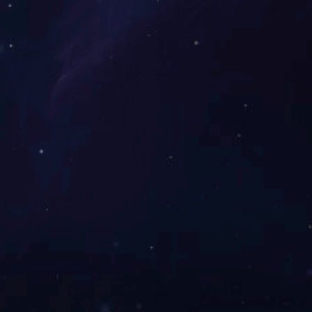
体育官方网页版
联系我们
育官方网页版
联系电话：
028-87197999
新闻
产品投诉：
028-87229666
品中心
电子邮箱：
hairong@yangzijiang.com
地址：四川省都江堰市彩虹大道802号
饮片产品
辅助产品
素产品
血管疾病产品